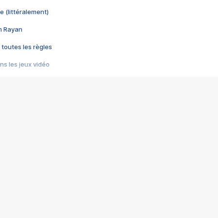
e (littéralement)
im Rayan
 toutes les règles
s les jeux vidéo
us choquant de Rockstar ? - Le scandale BULLY
e plus moche de Steam
du RÊVE tourne au CAUCHEMAR
pendant 8 heures
it… à tort
umiliés par un jeu vidéo
ire - Final Fantasy 8
ti un empire - Age of Empires