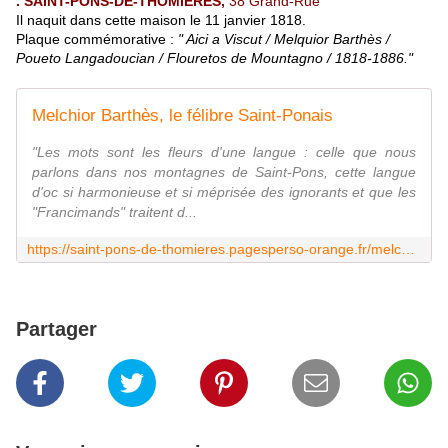
. SAINT-PONS-DE-THOMIÈRES,
38 Grand-Rue
Il naquit dans cette maison le 11 janvier 1818.
Plaque commémorative :
" Aici a Viscut / Melquior Barthès /
Poueto Langadoucian / Flouretos de Mountagno / 1818-1886."
Melchior Barthès, le félibre Saint-Ponais
"Les mots sont les fleurs d'une langue : celle que nous
parlons dans nos montagnes de Saint-Pons, cette langue
d'oc si harmonieuse et si méprisée des ignorants et que les
"Francimands" traitent d...
https://saint-pons-de-thomieres.pagesperso-orange.fr/melchior-barthes.html
Partager