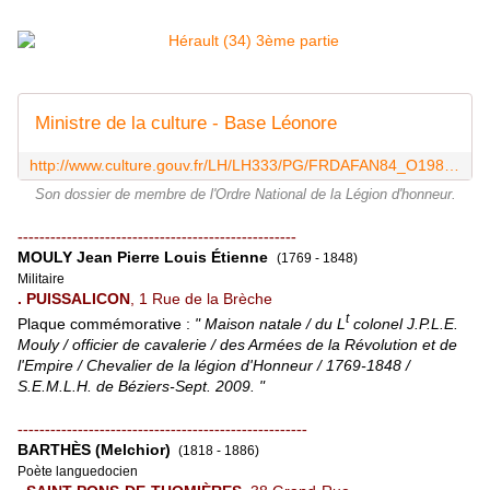
Ministre de la culture - Base Léonore
http://www.culture.gouv.fr/LH/LH333/PG/FRDAFAN84_O19800035v2546351.htm
Son dossier de membre de l'Ordre National de la Légion d'honneur.
---------------------------------------------------
MOULY Jean Pierre Louis Étienne
(1769 - 1848)
Militaire
. PUISSALICON
, 1 Rue de la Brèche
t
Plaque commémorative :
" Maison natale / du L
colonel J.P.L.E.
Mouly / officier de cavalerie / des Armées de la Révolution et de
l'Empire / Chevalier de la légion d'Honneur / 1769-1848 /
S.E.M.L.H. de Béziers-Sept. 2009. "
-----------------------------------------------------
BARTHÈS (Melchior)
(1818 - 1886)
Poète languedocien