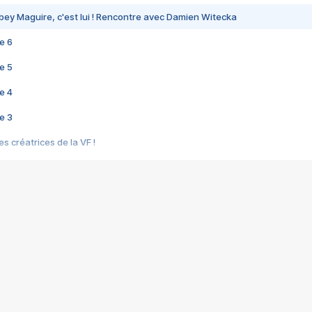
bey Maguire, c'est lui ! Rencontre avec Damien Witecka
e 6
e 5
e 4
e 3
s créatrices de la VF !
e 2
e 1
e Mektoub My Love arrive enfin ! Rencontre avec Shaïn Boumedine et Sal
i : après Toni en famille
elle réalise le bouleversant Dites lui que je l'aime
ais ! Rencontre autour de Vie privée de Rebecca Zlotowski