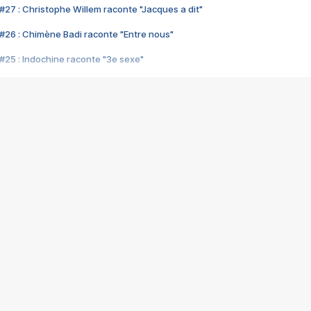
#27 : Christophe Willem raconte "Jacques a dit"
#26 : Chimène Badi raconte "Entre nous"
#25 : Indochine raconte "3e sexe"
#24 : Zaho raconte "C'est chelou"
#23 : Patrick Bruel raconte "Au café des délices"
#22 : Kyo raconte "Le chemin"
#21 : Nolwenn Leroy raconte "Cassé"
#20 : Patrick Hernandez raconte "Born to be alive"
#19 : Lorie raconte "Près de moi"
#18 : Michael Jones raconte "A nos actes manqués" (avec Jean-Jacque
#17 : Khaled raconte "Aïcha"
#16 : Corneille raconte "Parce qu'on vient de loin"
#15 : Indochine raconte "L'aventurier"