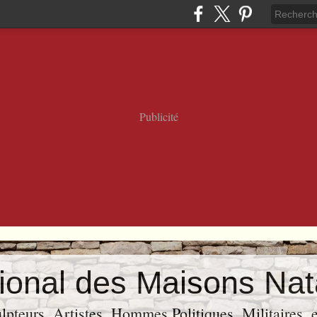
Publicité
ional des Maisons Nat
ulpteurs, Artistes, Hommes Politiques, Militaires, e