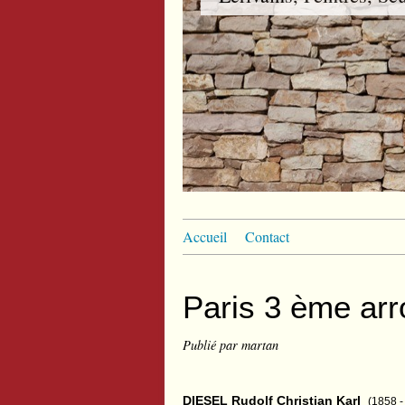
Accueil
Contact
Paris 3 ème ar
Publié par martan
DIESEL
Rudolf
Christian Karl
(1858 -