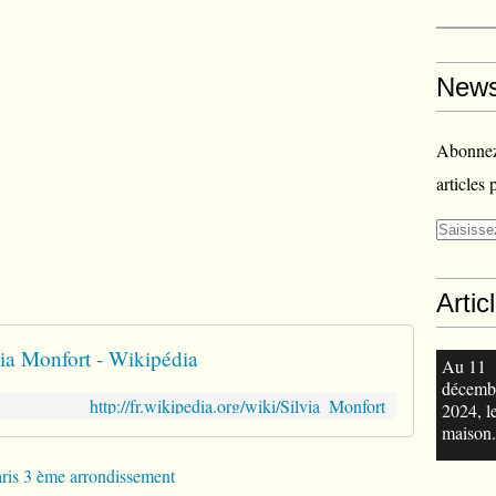
News
Abonnez-
articles 
Artic
via Monfort - Wikipédia
Au 11
décemb
http://fr.wikipedia.org/wiki/Silvia_Monfort
2024, l
maison.