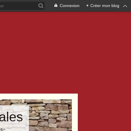
Connexion
+
Créer mon blog
ales
tc..